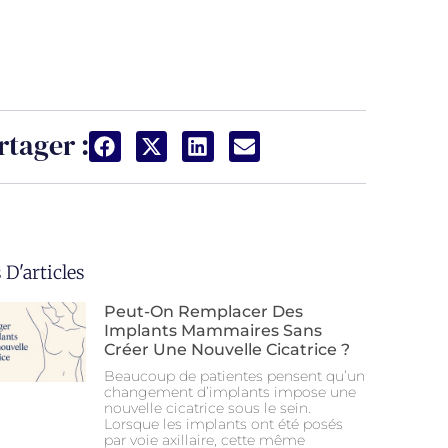
rtager :
 D'articles
Peut-On Remplacer Des
Implants Mammaires Sans
Créer Une Nouvelle Cicatrice ?
Beaucoup de patientes pensent qu’un
changement d’implants impose une
nouvelle cicatrice sous le sein.
Lorsque les implants ont été posés
par voie axillaire, cette même