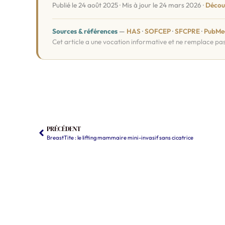
Publié le 24 août 2025 · Mis à jour le 24 mars 2026 ·
Découv
Sources & références
—
HAS
·
SOFCEP
·
SFCPRE
·
PubMe
Cet article a une vocation informative et ne remplace pa
PRÉCÉDENT
BreastTite : le lifting mammaire mini-invasif sans cicatrice