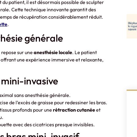
u patient, il est désormais possible de sculpter
nérale. Cette technique innovante garantit des
n temps de récupération considérablement réduit.
ette
.
hésie générale
 repose sur une
anesthésie locale
. Le patient
e, offrant une expérience immersive et relaxante,
 mini-invasive
aximal sans anesthésie générale.
cise de l’excès de graisse pour redessiner les bras.
 tissus profonds pour une
rétraction cutanée
et
u.
ouette avec des cicatrices presque invisibles.
s bras mini-invasif