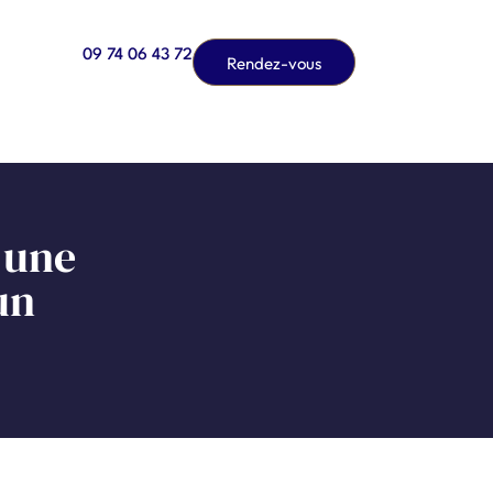
09 74 06 43 72
Rendez-vous
: une
un