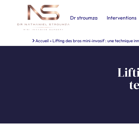
Dr stroumza
Interventions
Accueil
»
Lifting des bras mini-invasif : une technique i
Lift
t