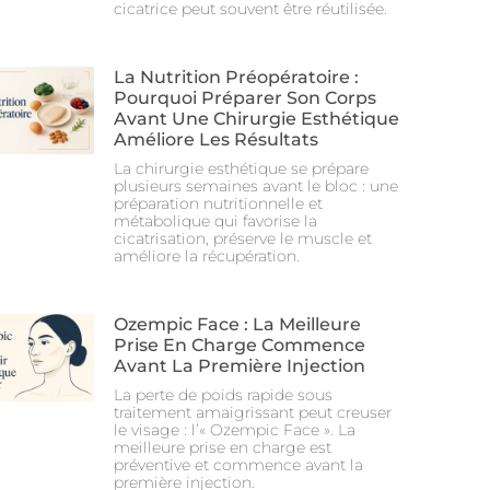
cicatrice peut souvent être réutilisée.
La Nutrition Préopératoire :
Pourquoi Préparer Son Corps
Avant Une Chirurgie Esthétique
Améliore Les Résultats
La chirurgie esthétique se prépare
plusieurs semaines avant le bloc : une
préparation nutritionnelle et
métabolique qui favorise la
cicatrisation, préserve le muscle et
améliore la récupération.
Ozempic Face : La Meilleure
Prise En Charge Commence
Avant La Première Injection
La perte de poids rapide sous
traitement amaigrissant peut creuser
le visage : l’« Ozempic Face ». La
meilleure prise en charge est
préventive et commence avant la
première injection.