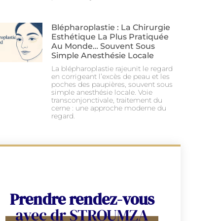
Blépharoplastie : La Chirurgie
Esthétique La Plus Pratiquée
Au Monde… Souvent Sous
Simple Anesthésie Locale
La blépharoplastie rajeunit le regard
en corrigeant l’excès de peau et les
poches des paupières, souvent sous
simple anesthésie locale. Voie
transconjonctivale, traitement du
cerne : une approche moderne du
regard.
Prendre rendez-vous
avec dr STROUMZA