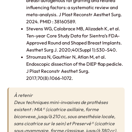
breast autogenous fat grafting and related
influencing factors: a systematic review and
meta-analysis. J Plast Reconstr Aesthet Surg.
2024. PMID : 38160589.
Stevens WG, Calobrace MB, Alizadeh K, et al.
Ten-year Core Study Data for Sientra’s FDA-
Approved Round and Shaped Breast Implants.
Aesthet Surg J. 2020;40(Suppl 1):S30-S40.
Stroumza N, Gauthier N, Atlan M, et al.
Endoscopic dissection of the DIEP flap pedicle.
J Plast Reconstr Aesthet Surg.
2017;70(8):1066-1072.
À retenir
Deux techniques mini-invasives de prothèses
existent : MIA® (cicatrice axillaire, forme
biconvexe, jusqu’à 210 cc, sous anesthésie locale,
sans cicatrice sur le sein) et Preservé® (cicatrice
sous-mammaire, forme classique, jusqu’à 380 cc).