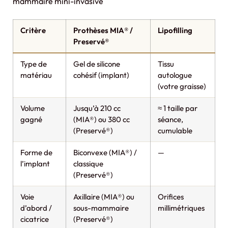
mammaire mini-invasive
Critère
Prothèses MIA® /
Lipofilling
Preservé®
Type de
Gel de silicone
Tissu
matériau
cohésif (implant)
autologue
(votre graisse)
Volume
Jusqu’à 210 cc
≈ 1 taille par
gagné
(MIA®) ou 380 cc
séance,
(Preservé®)
cumulable
Forme de
Biconvexe (MIA®) /
—
l’implant
classique
(Preservé®)
Voie
Axillaire (MIA®) ou
Orifices
d’abord /
sous-mammaire
millimétriques
cicatrice
(Preservé®)