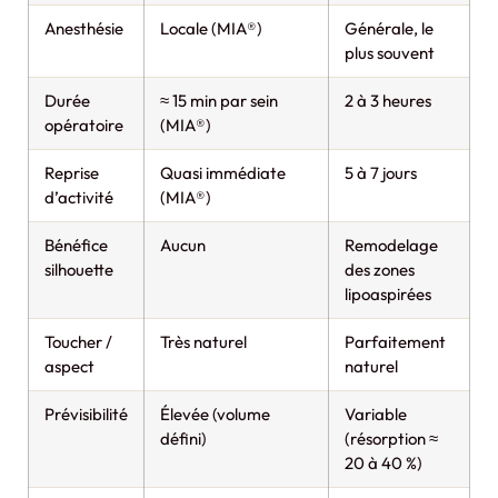
Anesthésie
Locale (MIA®)
Générale, le
plus souvent
Durée
≈ 15 min par sein
2 à 3 heures
opératoire
(MIA®)
Reprise
Quasi immédiate
5 à 7 jours
d’activité
(MIA®)
Bénéfice
Aucun
Remodelage
silhouette
des zones
lipoaspirées
Toucher /
Très naturel
Parfaitement
aspect
naturel
Prévisibilité
Élevée (volume
Variable
défini)
(résorption ≈
20 à 40 %)