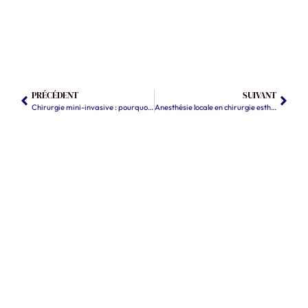
PRÉCÉDENT
SUIVANT
Chirurgie mini-invasive : pourquoi elle remplace de plus en plus les opérations lourdes
Anesthésie locale en chirurgie esthétique : quelles interventions, quelles limites, quels critères ?