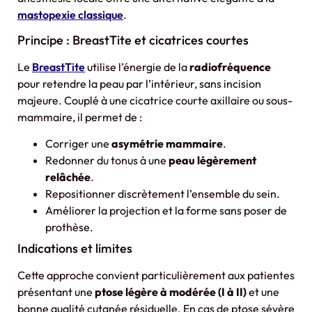
mastopexie classique
.
Principe : BreastTite et cicatrices courtes
Le
BreastTite
utilise l’énergie de la
radiofréquence
pour retendre la peau par l’intérieur, sans incision
majeure. Couplé à une cicatrice courte axillaire ou sous-
mammaire, il permet de :
Corriger une
asymétrie mammaire
.
Redonner du tonus à une
peau légèrement
relâchée
.
Repositionner discrètement l’ensemble du sein.
Améliorer la projection et la forme sans poser de
prothèse.
Indications et limites
Cette approche convient particulièrement aux patientes
présentant une
ptose légère à modérée (I à II)
et une
bonne qualité cutanée résiduelle. En cas de ptose sévère