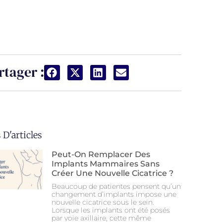
rtager :
 D'articles
Peut-On Remplacer Des
Implants Mammaires Sans
Créer Une Nouvelle Cicatrice ?
Beaucoup de patientes pensent qu’un
changement d’implants impose une
nouvelle cicatrice sous le sein.
Lorsque les implants ont été posés
par voie axillaire, cette même