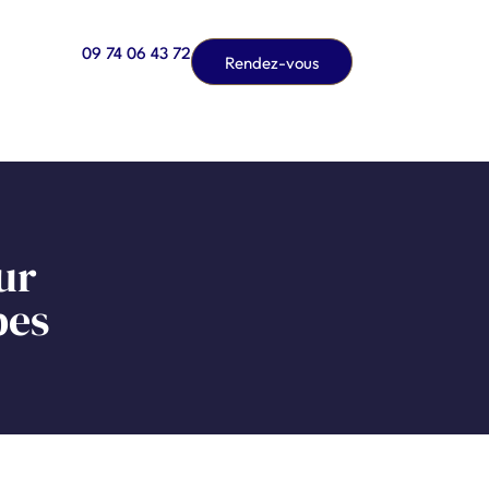
09 74 06 43 72
Rendez-vous
ur
pes