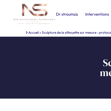
Dr stroumza
Interventions
Accueil
»
Sculpture de la silhouette sur mesure : protoco
S
me