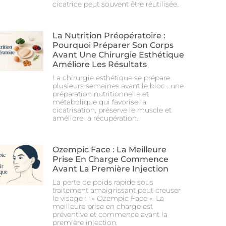
cicatrice peut souvent être réutilisée.
La Nutrition Préopératoire :
Pourquoi Préparer Son Corps
Avant Une Chirurgie Esthétique
Améliore Les Résultats
La chirurgie esthétique se prépare
plusieurs semaines avant le bloc : une
préparation nutritionnelle et
métabolique qui favorise la
cicatrisation, préserve le muscle et
améliore la récupération.
Ozempic Face : La Meilleure
Prise En Charge Commence
Avant La Première Injection
La perte de poids rapide sous
traitement amaigrissant peut creuser
le visage : l’« Ozempic Face ». La
meilleure prise en charge est
préventive et commence avant la
première injection.