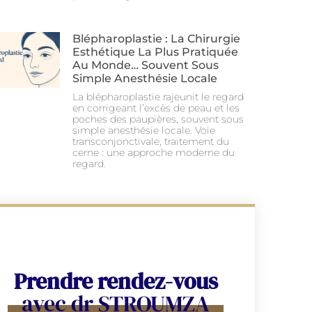
Blépharoplastie : La Chirurgie
Esthétique La Plus Pratiquée
Au Monde… Souvent Sous
Simple Anesthésie Locale
La blépharoplastie rajeunit le regard
en corrigeant l’excès de peau et les
poches des paupières, souvent sous
simple anesthésie locale. Voie
transconjonctivale, traitement du
cerne : une approche moderne du
regard.
Prendre rendez-vous
avec dr STROUMZA