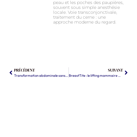
peau et les poches des paupières,
souvent sous simple anesthésie
locale. Voie transconjonctivale,
traitement du cerne : une
approche moderne du regard.
PRÉCÉDENT
SUIVANT
Transformation abdominale sans cicatrice : une nouvelle ère du body contouring
BreastTite : le lifting mammaire mini-invasif sans cicatrice