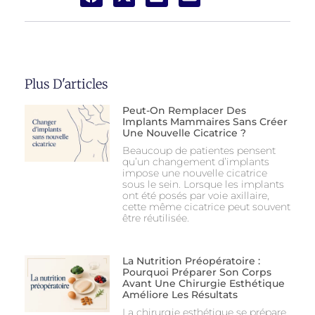
Plus D'articles
Peut-On Remplacer Des
Implants Mammaires Sans Créer
Une Nouvelle Cicatrice ?
Beaucoup de patientes pensent
qu’un changement d’implants
impose une nouvelle cicatrice
sous le sein. Lorsque les implants
ont été posés par voie axillaire,
cette même cicatrice peut souvent
être réutilisée.
La Nutrition Préopératoire :
Pourquoi Préparer Son Corps
Avant Une Chirurgie Esthétique
Améliore Les Résultats
La chirurgie esthétique se prépare