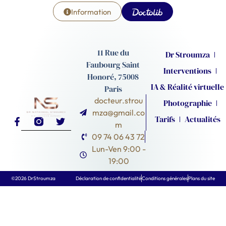
Information
11 Rue du
Dr Stroumza
Faubourg Saint
Interventions
Honoré, 75008
IA & Réalité virtuelle
Paris
docteur.strou
Photographie
mza@gmail.co
Tarifs
Actualités
m
09 74 06 43 72
Lun-Ven 9:00 -
19:00
©2026 DrStroumza
Déclaration de confidentialité
Conditions générales
Plans du site